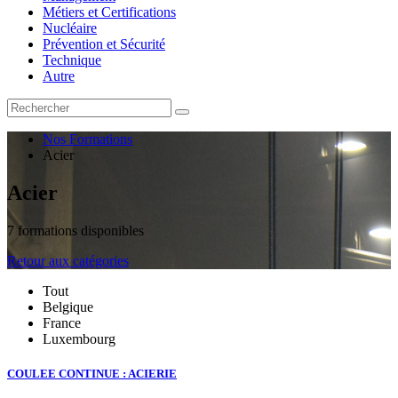
Métiers et Certifications
Nucléaire
Prévention et Sécurité
Technique
Autre
Nos Formations
Acier
Acier
7 formations disponibles
Retour aux catégories
Tout
Belgique
France
Luxembourg
COULEE CONTINUE : ACIERIE